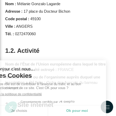
Nom :
Mélanie Gonzalo Lagarde
Adresse :
17 place du Docteur Bichon
Code postal :
49100
Ville :
ANGERS
Tél. :
0272470060
1.2. Activité
Nom de l’État de l'Union européenne dans lequel le titre
professionnel a été octroyé :
FRANCE
Nom de l'ordre ou de l'organisme auprès duquel une
inscription a été faite :
Ordre des Avocats du barreau
d'Angers
1.3. Site internet